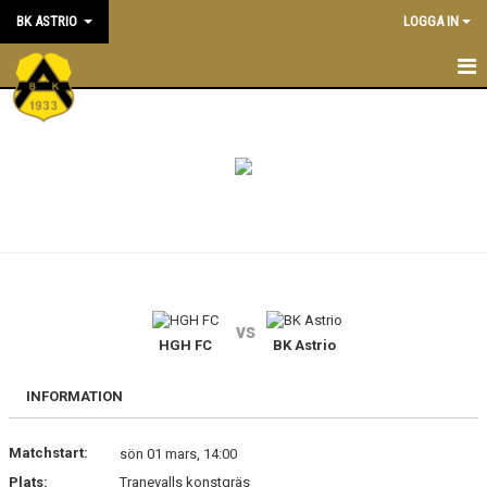
BK ASTRIO
LOGGA IN
HEM
NYHETER
VÅRA LAG
OM BOLLKLUBBEN
KALENDER
vs
HGH FC
BK Astrio
MATCHER
BLI MEDLEM
INFORMATION
STÖTTA BK ASTRIO
Matchstart:
sön 01 mars, 14:00
Plats:
Tranevalls konstgräs