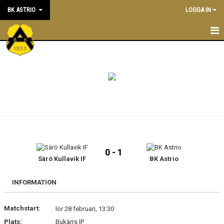
BK ASTRIO
LOGGA IN
HEM
NYHETER
VÅRA LAG
OM BOLLKLUBBEN
KALENDER
0 - 1
Särö Kullavik IF
BK Astrio
MATCHER
BLI MEDLEM
INFORMATION
STÖTTA BK ASTRIO
Matchstart:
lör 28 februari, 13:30
Plats:
Bukärrs IP