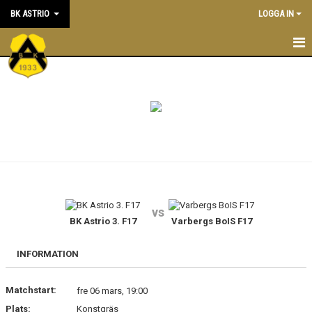
BK ASTRIO
LOGGA IN
HEM
NYHETER
VÅRA LAG
OM BOLLKLUBBEN
KALENDER
vs
BK Astrio 3. F17
Varbergs BoIS F17
MATCHER
BLI MEDLEM
INFORMATION
STÖTTA BK ASTRIO
Matchstart:
fre 06 mars, 19:00
Plats:
Konstgräs