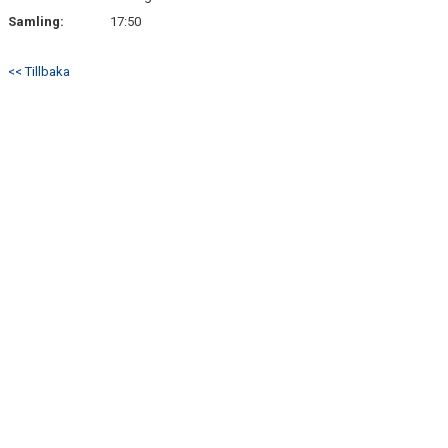
SÖNDRUMS IP
Samling:
17:50
TRYGG I ASTRIO
<< Tillbaka
BK ASTRIO LOPPIS & CAFÉ
ASTRIOSHOPEN