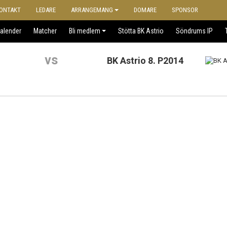
ONTAKT
LEDARE
ARRANGEMANG
DOMARE
SPONSOR
alender
Matcher
Bli medlem
Stötta BK Astrio
Söndrums IP
vs
BK Astrio 8. P2014