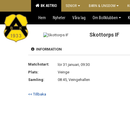
BK ASTRIO
SENIOR
BARN & UNGDOM
K
Hem
Nyheter
Våra lag
Om Bollklubben
K
Skottorps IF
INFORMATION
Matchstart:
lör 31 januari, 09:30
Plats:
Veinge
Samling:
08:45, Veingehallen
<< Tillbaka