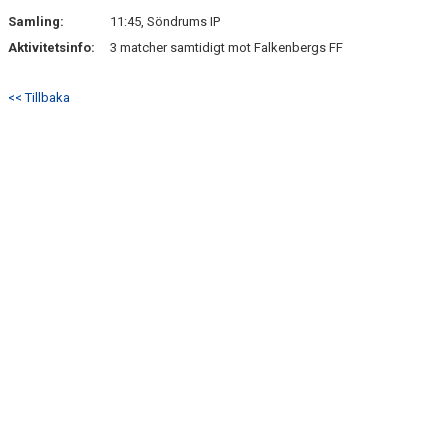
SÖNDRUMS IP
Samling:
11:45, Söndrums IP
TRYGG I ASTRIO
Aktivitetsinfo:
3 matcher samtidigt mot Falkenbergs FF
BK ASTRIO LOPPIS & CAFÉ
<< Tillbaka
ASTRIOSHOPEN