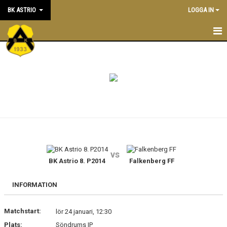
BK ASTRIO
LOGGA IN
HEM
NYHETER
VÅRA LAG
OM BOLLKLUBBEN
KALENDER
vs
BK Astrio 8. P2014
Falkenberg FF
MATCHER
BLI MEDLEM
INFORMATION
STÖTTA BK ASTRIO
Matchstart:
lör 24 januari, 12:30
Plats:
Söndrums IP