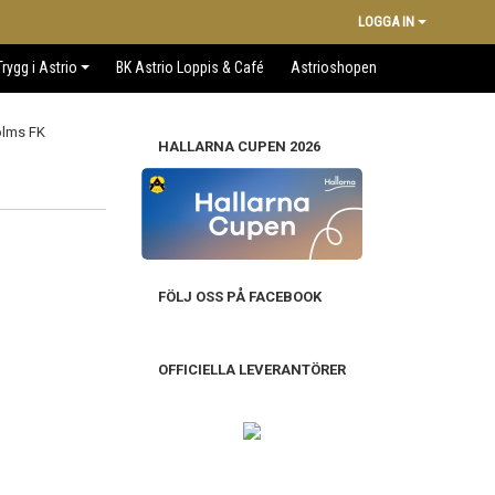
LOGGA IN
Trygg i Astrio
BK Astrio Loppis & Café
Astrioshopen
HALLARNA CUPEN 2026
FÖLJ OSS PÅ FACEBOOK
OFFICIELLA LEVERANTÖRER