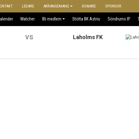
ONTAKT
LEDARE
ARRANGEMANG
DOMARE
SPONSOR
alender
Matcher
Bli medlem
Stötta BK Astrio
Söndrums IP
vs
Laholms FK