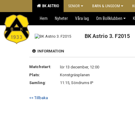
BK ASTRIO
SENIOR
BARN & UNGDOM
K
Hem
Nyheter
Våra lag
Om Bollklubben
K
BK Astrio 3. F2015
INFORMATION
Matchstart:
lör 13 december, 12:00
Plats:
Konstgräsplanen
Samling:
11:15, Söndrums IP
<< Tillbaka