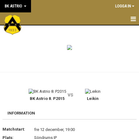
BK ASTRIO
LOGGA IN
HEM
NYHETER
VÅRA LAG
OM BOLLKLUBBEN
KALENDER
vs
BK Astrio 8. P2015
Leikin
MATCHER
BLI MEDLEM
INFORMATION
STÖTTA BK ASTRIO
Matchstart:
fre 12 december, 19:00
Plats:
Söndrums IP