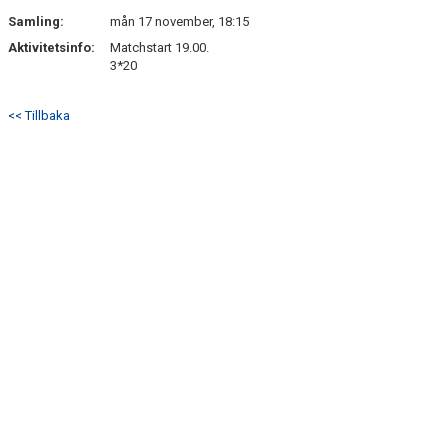
SÖNDRUMS IP
Samling:
mån 17 november, 18:15
TRYGG I ASTRIO
Aktivitetsinfo:
Matchstart 19.00.
3*20
BK ASTRIO LOPPIS & CAFÉ
<< Tillbaka
ASTRIOSHOPEN