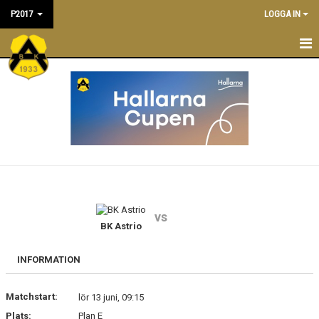
P2017
LOGGA IN
P2017
NYHETER
TRÄNINGSTIDER
KALENDER
TRUPPEN
vs
TRÄNARE/LEDARE
BK Astrio
MATCHER
INFORMATION
BILDGALLERI
Matchstart:
lör 13 juni, 09:15
Plats:
Plan E
DOKUMENT