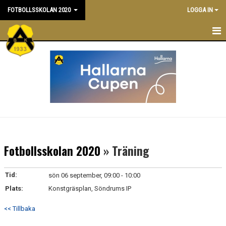
FOTBOLLSSKOLAN 2020
LOGGA IN
FOTBOLLSSKOLAN 2020
NYHETER
TRÄNINGSTIDER
KALENDER
TRUPPEN
Fotbollsskolan 2020
» Träning
LEDARE
Tid:
sön 06 september, 09:00 - 10:00
BILDGALLERI
Plats:
Konstgräsplan, Söndrums IP
DOKUMENT
<< Tillbaka