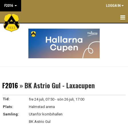
F2016
LOGGA IN
F 2016
NYHETER
KALENDER
TRUPPEN
LEDARE/TRÄNARE
F2016
» BK Astrio Gul - Laxacupen
MATCHER
Tid:
fre 24 juli, 07:50 - sön 26 juli, 17:00
BILDGALLERI
Plats:
Halmstad arena
Samling:
Utanför kombihallen
DOKUMENT
BK Astrio Gul
ANMÄLAN