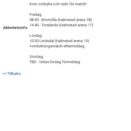
Kom ombytta och redo för match!
ÖVERGÅNGSPOLICY
Fredag
08.50 - Bromölla (Halmstad arena 18)
14.40 - Torslanda (Halmstad arena 17)
Aktivitetsinfo:
Lördag
10.30 Lindsdal (Halmstad arena 15)
+omlottningsmatch eftermiddag
Söndag
TBD - lottas lördag förmiddag
<< Tillbaka