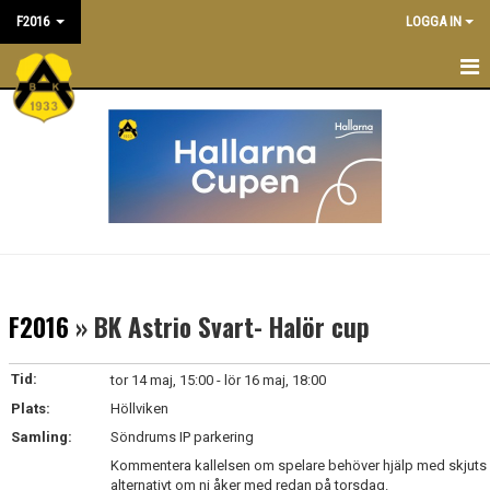
F2016
LOGGA IN
F 2016
NYHETER
KALENDER
TRUPPEN
LEDARE/TRÄNARE
F2016
» BK Astrio Svart- Halör cup
MATCHER
Tid:
tor 14 maj, 15:00 - lör 16 maj, 18:00
BILDGALLERI
Plats:
Höllviken
Samling:
Söndrums IP parkering
DOKUMENT
Kommentera kallelsen om spelare behöver hjälp med skjuts
alternativt om ni åker med redan på torsdag.
ANMÄLAN