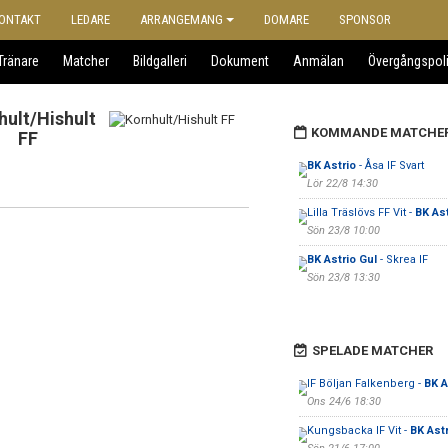
ONTAKT
LEDARE
ARRANGEMANG
DOMARE
SPONSOR
Tränare
Matcher
Bildgalleri
Dokument
Anmälan
Övergångspol
hult/Hishult
KOMMANDE MATCHE
FF
BK Astrio
- Åsa IF Svart
Lör 22/8 14:30
Lilla Träslövs FF Vit -
BK Ast
Sön 23/8 10:00
BK Astrio Gul
- Skrea IF
Sön 23/8 13:30
SPELADE MATCHER
IF Böljan Falkenberg -
BK A
Ons 24/6 18:30
Kungsbacka IF Vit -
BK Astr