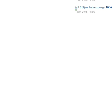
Sön 21/6 17:00
IF Böljan Falkenberg -
BK A
Sön 21/6 14:00