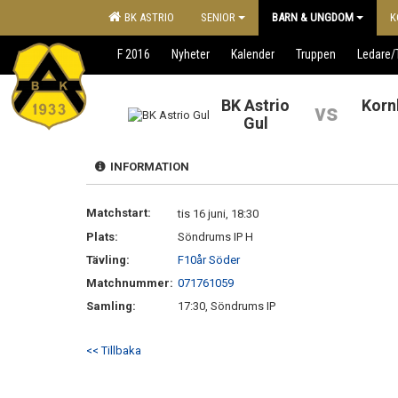
BK ASTRIO
SENIOR
BARN & UNGDOM
K
F 2016
Nyheter
Kalender
Truppen
Ledare/
BK Astrio
Korn
vs
Gul
INFORMATION
Matchstart:
tis 16 juni, 18:30
Plats:
Söndrums IP H
Tävling:
F10år Söder
Matchnummer:
071761059
Samling:
17:30, Söndrums IP
<< Tillbaka