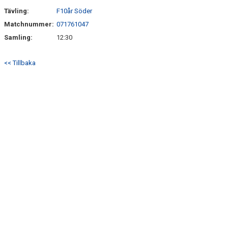
Tävling:
F10år Söder
ÖVERGÅNGSPOLICY
Matchnummer:
071761047
Samling:
12:30
<< Tillbaka