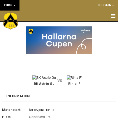
F2016
LOGGA IN
F 2016
NYHETER
KALENDER
TRUPPEN
LEDARE/TRÄNARE
vs
MATCHER
BK Astrio Gul
Rinia IF
BILDGALLERI
INFORMATION
DOKUMENT
Matchstart:
lör 06 juni, 13:30
Plats:
Söndrums IP G
ANMÄLAN