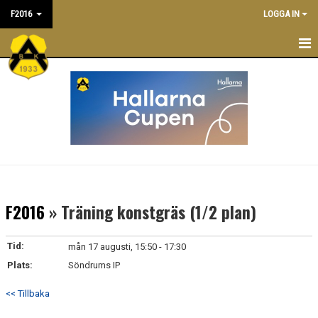
F2016
LOGGA IN
F 2016
NYHETER
KALENDER
TRUPPEN
LEDARE/TRÄNARE
F2016
» Träning konstgräs (1/2 plan)
MATCHER
Tid:
mån 17 augusti, 15:50 - 17:30
BILDGALLERI
Plats:
Söndrums IP
DOKUMENT
<< Tillbaka
ANMÄLAN