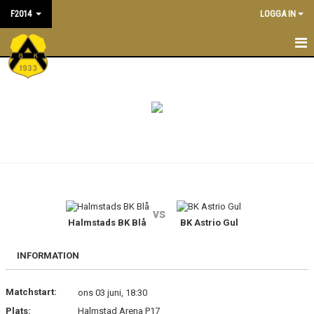
F2014
LOGGA IN
F2014
NYHETER
TRÄNINGSTIDER
KALENDER
TRUPPEN
vs
LEDARE/TRÄNARE
Halmstads BK Blå
BK Astrio Gul
MATCHER
INFORMATION
BILDGALLERI
Matchstart:
ons 03 juni, 18:30
Plats:
Halmstad Arena P17
DOKUMENT