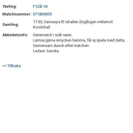
Tävling:
F12år Vit
ÖVERGÅNGSPOLICY
Matchnummer:
071804009
17:30, Sannarps IP, Ishallen (Ingången mittemot
Samling:
Kombihall
Aktivitetsinfo:
Seriematch i svår serie.
Lämna gärna smycken hemma, får ej spela med detta.
Gemensam dusch efter matchen.
Ledare: Sandra
<< Tillbaka