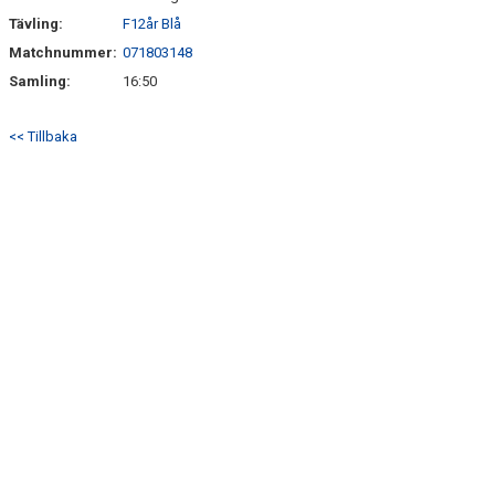
Tävling:
F12år Blå
ÖVERGÅNGSPOLICY
Matchnummer:
071803148
Samling:
16:50
<< Tillbaka