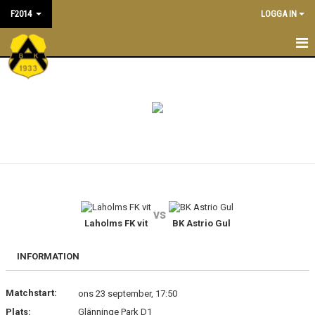
F2014
LOGGA IN
F2014
NYHETER
TRÄNINGSTIDER
KALENDER
TRUPPEN
vs
LEDARE/TRÄNARE
Laholms FK vit
BK Astrio Gul
MATCHER
INFORMATION
BILDGALLERI
Matchstart:
ons 23 september, 17:50
Plats:
Glänninge Park D1
DOKUMENT