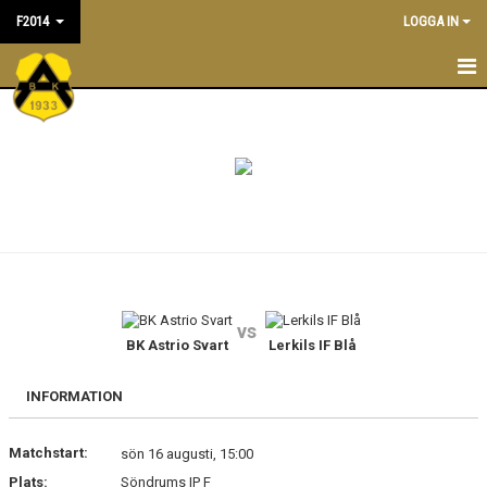
F2014
LOGGA IN
F2014
NYHETER
TRÄNINGSTIDER
KALENDER
TRUPPEN
vs
LEDARE/TRÄNARE
BK Astrio Svart
Lerkils IF Blå
MATCHER
INFORMATION
BILDGALLERI
Matchstart:
sön 16 augusti, 15:00
Plats:
Söndrums IP F
DOKUMENT