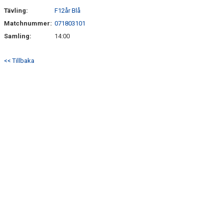
Tävling:
F12år Blå
ÖVERGÅNGSPOLICY
Matchnummer:
071803101
Samling:
14:00
<< Tillbaka