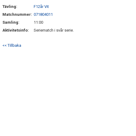
Tävling:
F12år Vit
ÖVERGÅNGSPOLICY
Matchnummer:
071804011
Samling:
11:00
Aktivitetsinfo:
Seriematch i svår serie.
<< Tillbaka