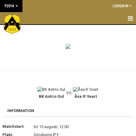
F2014
LOGGA IN
F2014
NYHETER
TRÄNINGSTIDER
KALENDER
TRUPPEN
vs
LEDARE/TRÄNARE
BK Astrio Gul
Åsa IF Svart
MATCHER
INFORMATION
BILDGALLERI
Matchstart:
lör 15 augusti, 12:00
Plats:
Söndrums IP F
DOKUMENT