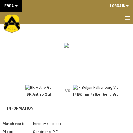
F2014
LOGGA IN
F2014
NYHETER
TRÄNINGSTIDER
KALENDER
TRUPPEN
vs
LEDARE/TRÄNARE
BK Astrio Gul
IF Böljan Falkenberg Vit
MATCHER
INFORMATION
BILDGALLERI
Matchstart:
lör 30 maj, 13:00
Plats:
Söndrums IP F
DOKUMENT