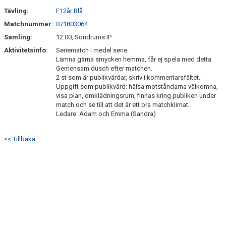
Tävling:
F12år Blå
ÖVERGÅNGSPOLICY
Matchnummer:
071803064
Samling:
12:00, Söndrums IP
Aktivitetsinfo:
Seriematch i medel serie.
Lämna gärna smycken hemma, får ej spela med detta.
Gemensam dusch efter matchen.
2 st som är publikvärdar, skriv i kommentarsfältet.
Uppgift som publikvärd: hälsa motståndarna välkomna,
visa plan, omklädningsrum, finnas kring publiken under
match och se till att det är ett bra matchklimat.
Ledare: Adam och Emma (Sandra)
<< Tillbaka