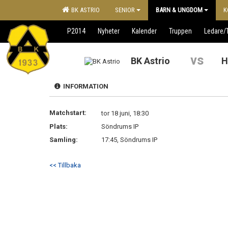
BK ASTRIO
SENIOR
BARN & UNGDOM
K
P2014
Nyheter
Kalender
Truppen
Ledare/
vs
BK Astrio
H
INFORMATION
Matchstart:
tor 18 juni, 18:30
Plats:
Söndrums IP
Samling:
17:45, Söndrums IP
<< Tillbaka