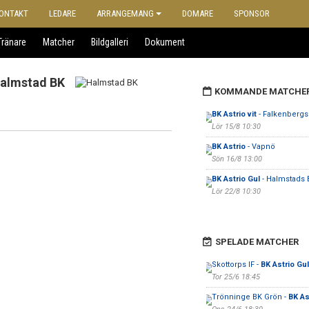
ONTAKT
LEDARE
ARRANGEMANG
DOMARE
SPONSOR
Tränare
Matcher
Bildgalleri
Dokument
almstad BK
KOMMANDE MATCHE
BK Astrio vit
- Falkenbergs
Lör 15/8 10:30
BK Astrio
- Vapnö
Sön 16/8 13:00
BK Astrio Gul
- Halmstads 
Lör 22/8 10:30
SPELADE MATCHER
Skottorps IF -
BK Astrio Gul
Tor 25/6 18:45
Trönninge BK Grön -
BK As