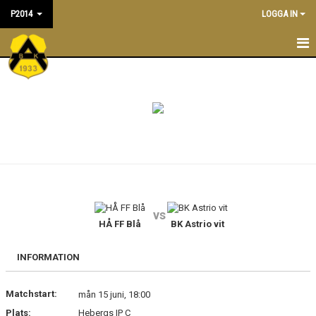
P2014
LOGGA IN
P2014
NYHETER
KALENDER
TRUPPEN
LEDARE/TRÄNARE
vs
MATCHER
HÅ FF Blå
BK Astrio vit
BILDGALLERI
INFORMATION
DOKUMENT
Matchstart:
mån 15 juni, 18:00
Plats:
Hebergs IP C