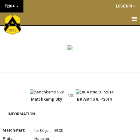
P2014
LOGGA IN
P2014
NYHETER
KALENDER
TRUPPEN
LEDARE/TRÄNARE
vs
MATCHER
Matchkamp Sky
BK Astrio 8. P2014
BILDGALLERI
INFORMATION
DOKUMENT
Matchstart:
lör 06 juni, 09:00
Plats:
Hasslarp