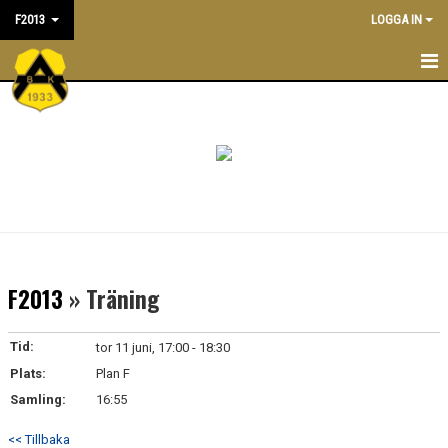
F2013
LOGGA IN
F2013
NYHETER
TRÄNINGSTIDER
KALENDER
TRUPPEN
F2013
» Träning
LEDARE/TRÄNARE
Tid:
tor 11 juni, 17:00 - 18:30
MATCHER
Plats:
Plan F
Samling:
16:55
BILDGALLERI
<< Tillbaka
DOKUMENT