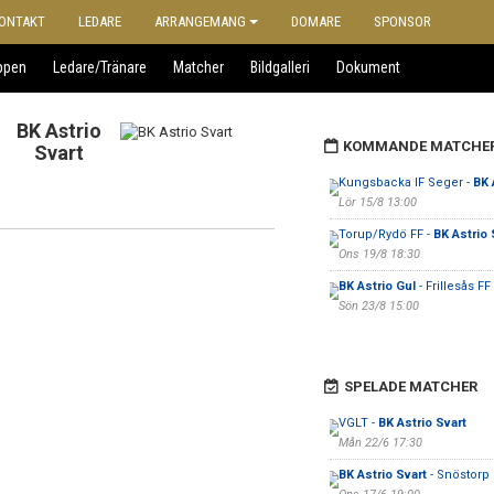
ONTAKT
LEDARE
ARRANGEMANG
DOMARE
SPONSOR
ppen
Ledare/Tränare
Matcher
Bildgalleri
Dokument
BK Astrio
KOMMANDE MATCHE
Svart
Kungsbacka IF Seger -
BK 
Lör 15/8 13:00
Torup/Rydö FF -
BK Astrio 
Ons 19/8 18:30
BK Astrio Gul
- Frillesås FF
Sön 23/8 15:00
SPELADE MATCHER
VGLT -
BK Astrio Svart
Mån 22/6 17:30
BK Astrio Svart
- Snöstorp