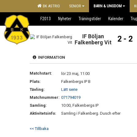
BK ASTRIO
SENIOR
BARN & UNGDOM
K
F2013
Nyheter
Träningstider
Kalender
Tru
IF Böljan
2 - 2
Falkenberg Vit
INFORMATION
Matchstart:
lör 23 maj, 11:00
Plats:
Falkenbergs IP B
Tävling:
Lätt serie
Matchnummer:
071794019
Samling:
10:00, Falkenbergs IP
Aktivitetsinfo:
Samling i Falkenberg. Dusch efter
<< Tillbaka