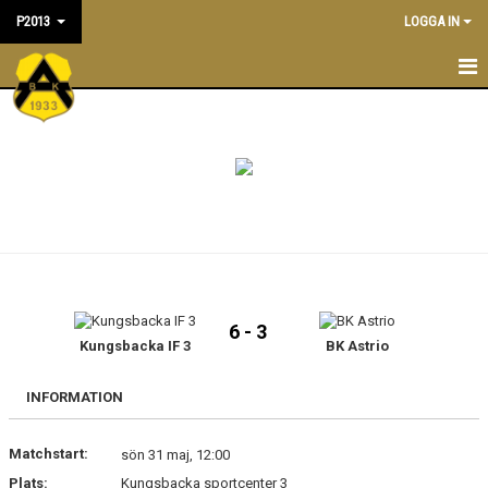
P2013
LOGGA IN
P2013
NYHETER
TRÄNINGSTIDER
KALENDER
MATCHER
6 - 3
TRUPPEN
Kungsbacka IF 3
BK Astrio
KONTAKT
INFORMATION
BILDGALLERI
Matchstart:
sön 31 maj, 12:00
Plats:
Kungsbacka sportcenter 3
DOKUMENT