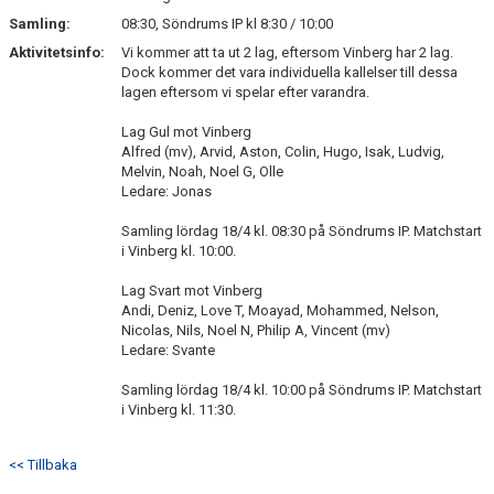
Samling:
08:30, Söndrums IP kl 8:30 / 10:00
ÖVERGÅNGSPOLICY
Aktivitetsinfo:
Vi kommer att ta ut 2 lag, eftersom Vinberg har 2 lag.
Dock kommer det vara individuella kallelser till dessa
lagen eftersom vi spelar efter varandra.
Lag Gul mot Vinberg
Alfred (mv), Arvid, Aston, Colin, Hugo, Isak, Ludvig,
Melvin, Noah, Noel G, Olle
Ledare: Jonas
Samling lördag 18/4 kl. 08:30 på Söndrums IP. Matchstart
i Vinberg kl. 10:00.
Lag Svart mot Vinberg
Andi, Deniz, Love T, Moayad, Mohammed, Nelson,
Nicolas, Nils, Noel N, Philip A, Vincent (mv)
Ledare: Svante
Samling lördag 18/4 kl. 10:00 på Söndrums IP. Matchstart
i Vinberg kl. 11:30.
<< Tillbaka