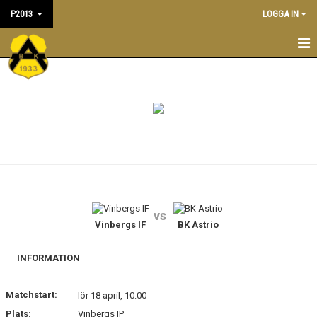
P2013
LOGGA IN
P2013
NYHETER
TRÄNINGSTIDER
KALENDER
MATCHER
vs
TRUPPEN
Vinbergs IF
BK Astrio
KONTAKT
INFORMATION
BILDGALLERI
Matchstart:
lör 18 april, 10:00
Plats:
Vinbergs IP
DOKUMENT