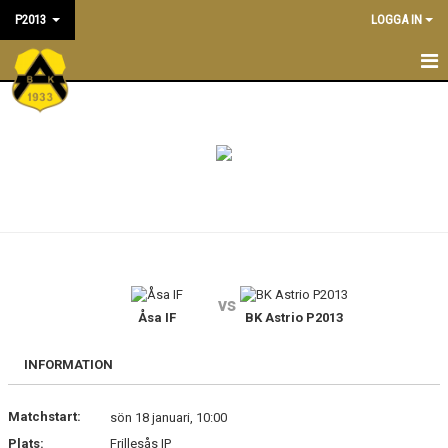
P2013
LOGGA IN
P2013
NYHETER
TRÄNINGSTIDER
KALENDER
MATCHER
vs
TRUPPEN
Åsa IF
BK Astrio P2013
KONTAKT
INFORMATION
BILDGALLERI
Matchstart:
sön 18 januari, 10:00
Plats:
Frillesås IP
DOKUMENT