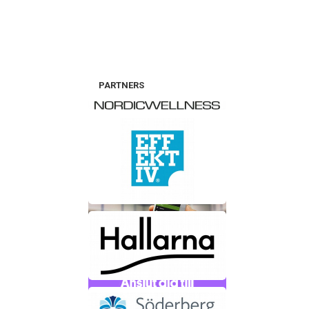
PARTNERS
LADDA NER SPORTADMINS
MEDLEMSAPP
STÖD DIN FÖRENING