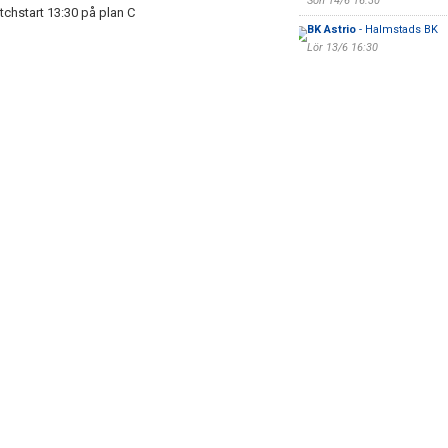
Sön 14/6 16:30
chstart 13:30 på plan C
BK Astrio
- Halmstads BK
Lör 13/6 16:30