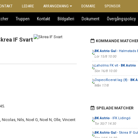
ONTAKT
LEDARE
ARRANGEMANG
DOMARE
SPONSOR
tcher
Truppen
Kontakt
Bildgalleri
Dokument
Övergångspolicy
krea IF Svart
KOMMANDE MATCHE
BK Astrio Gul
- Halmstads 
Lör 15/8 10:00
Laholms FK vit -
BK Astrio
Sön 16/8 10:00
Ospecificerat lag (8) -
BK A
Mån 17/8
45.
SPELADE MATCHER
BK Astrio
- IFK Lidingö
 Nicolas, Nils, Noel G, Noel N, Olle, Vincent
Tor 30/7 14:30
BK Astrio Gul
- Skrea IF Gu