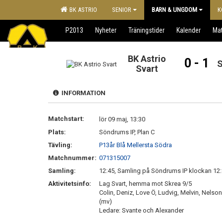
BK ASTRIO
SENIOR
BARN & UNGDOM
K
P2013
Nyheter
Träningstider
Kalender
Ma
BK Astrio
0 - 1
S
Svart
INFORMATION
Matchstart:
lör 09 maj, 13:30
Plats:
Söndrums IP, Plan C
Tävling:
P13år Blå Mellersta Södra
Matchnummer:
071315007
Samling:
12:45, Samling på Söndrums IP klockan 12:
Aktivitetsinfo:
Lag Svart, hemma mot Skrea 9/5
Colin, Deniz, Love Ö, Ludvig, Melvin, Nelson,
(mv)
Ledare: Svante och Alexander