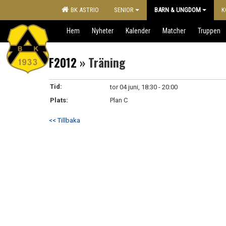
BK ASTRIO
SENIOR
BARN & UNGDOM
K
Hem
Nyheter
Kalender
Matcher
Truppen
F2012
» Träning
Tid:
tor 04 juni, 18:30 - 20:00
Plats:
Plan C
<< Tillbaka