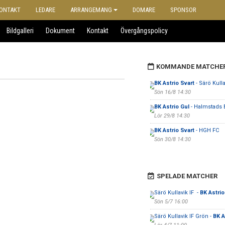
ONTAKT
LEDARE
ARRANGEMANG
DOMARE
SPONSOR
Bildgalleri
Dokument
Kontakt
Övergångspolicy
KOMMANDE MATCHE
BK Astrio Svart
- Särö Kulla
Sön 16/8 14:30
BK Astrio Gul
- Halmstads 
Lör 29/8 14:30
BK Astrio Svart
- HGH FC
Sön 30/8 14:30
SPELADE MATCHER
Särö Kullavik IF -
BK Astrio
Sön 5/7 16:00
Särö Kullavik IF Grön -
BK A