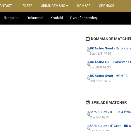
ONTAKT
LEDARE
ARRANGEMANG
DOMARE
SPONSOR
Bildgalleri
Dokument
Kontakt
Övergångspolicy
KOMMANDE MATCHE
BK Astrio Svart
- Särö Kulla
Sön 16/8 14:30
BK Astrio Gul
- Halmstads 
Lör 29/8 14:30
BK Astrio Svart
- HGH FC
Sön 30/8 14:30
SPELADE MATCHER
Särö Kullavik IF -
BK Astrio
Sön 5/7 16:00
Särö Kullavik IF Grön -
BK A