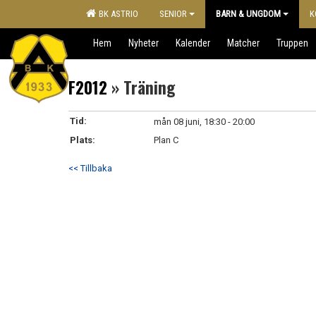
BK ASTRIO
SENIOR
BARN & UNGDOM
K
Hem
Nyheter
Kalender
Matcher
Truppen
F2012
» Träning
Tid:
mån 08 juni, 18:30 - 20:00
Plats:
Plan C
<< Tillbaka