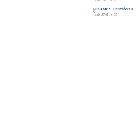
Lör 25/7 12:00
BK Astrio
- Hestrafors IF
Lör 27/6 16:00