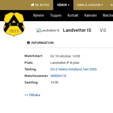
BK ASTRIO
SENIOR
BARN & UNGDOM
K
Nyheter
Truppen
Kontakt
Kalender
Matche
vs
Landvetter IS
INFORMATION
Matchstart:
lör 10 oktober, 14:00
Plats:
Landvetter IP A-plan
Tävling:
Div 2 Västra Götaland, herr 2026
Matchnummer:
000026172
Samling:
13:00
<< Tillbaka