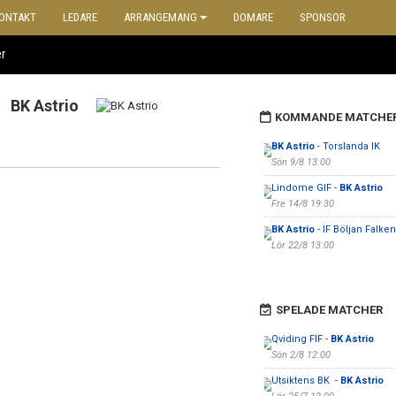
ONTAKT
LEDARE
ARRANGEMANG
DOMARE
SPONSOR
r
BK Astrio
KOMMANDE MATCHE
BK Astrio
- Torslanda IK
Sön 9/8 13:00
Lindome GIF -
BK Astrio
Fre 14/8 19:30
BK Astrio
- IF Böljan Falke
Lör 22/8 13:00
SPELADE MATCHER
Qviding FIF -
BK Astrio
Sön 2/8 12:00
Utsiktens BK -
BK Astrio