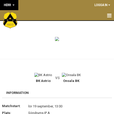
HERR
LOGGA IN
NYHETER
TRUPPEN
KONTAKT
KALENDER
MATCHER
vs
BK Astrio
Onsala BK
INFORMATION
Matchstart:
lör 19 september, 13:00
Plats:
Söndrums IP A