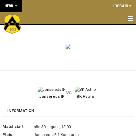
HERR
LOGGA IN
NYHETER
TRUPPEN
KONTAKT
KALENDER
MATCHER
vs
Jonsereds IF
BK Astrio
INFORMATION
Matchstart:
sön 30 augusti, 13:00
Plats:
Jonsereds IP 1 Konstgräs