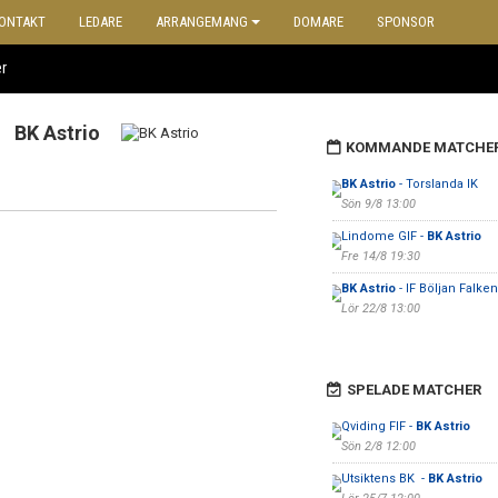
ONTAKT
LEDARE
ARRANGEMANG
DOMARE
SPONSOR
r
BK Astrio
KOMMANDE MATCHE
BK Astrio
- Torslanda IK
Sön 9/8 13:00
Lindome GIF -
BK Astrio
Fre 14/8 19:30
BK Astrio
- IF Böljan Falke
Lör 22/8 13:00
SPELADE MATCHER
Qviding FIF -
BK Astrio
Sön 2/8 12:00
Utsiktens BK -
BK Astrio