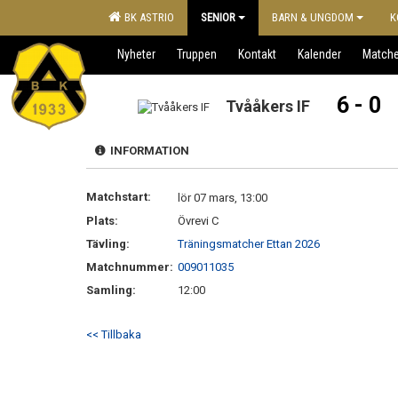
BK ASTRIO
SENIOR
BARN & UNGDOM
K
Nyheter
Truppen
Kontakt
Kalender
Matche
6 - 0
Tvååkers IF
INFORMATION
Matchstart:
lör 07 mars, 13:00
Plats:
Övrevi C
Tävling:
Träningsmatcher Ettan 2026
Matchnummer:
009011035
Samling:
12:00
<< Tillbaka