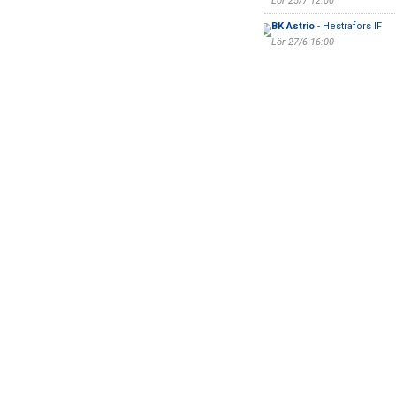
Lör 25/7 12:00
BK Astrio
- Hestrafors IF
Lör 27/6 16:00