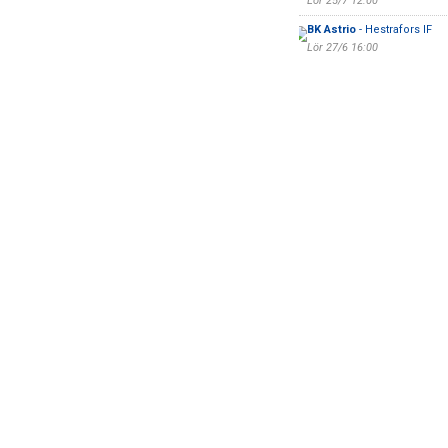
Lör 25/7 12:00
BK Astrio
- Hestrafors IF
Lör 27/6 16:00