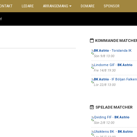
ONTAKT
LEDARE
ARRANGEMANG
DOMARE
SPONSOR
r
KOMMANDE MATCHE
BK Astrio
- Torslanda IK
Sön 9/8 13:00
Lindome GIF -
BK Astrio
Fre 14/8 19:30
BK Astrio
- IF Böljan Falke
Lör 22/8 13:00
SPELADE MATCHER
Qviding FIF -
BK Astrio
Sön 2/8 12:00
Utsiktens BK -
BK Astrio