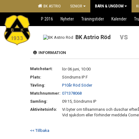
BK ASTRIO
SENIOR
BARN & UNGDOM
K
P 2016
Nyheter
Träningstider
Kalender
Tr
vs
BK Astrio Röd
INFORMATION
Matchstart:
lör 06 juni, 10:00
Plats:
Söndrums IP F
Tävling:
P10år Röd Söder
Matchnummer:
071378068
Samling:
09:15, Söndrums IP
Aktivitetsinfo:
Vi byter om tillsammans och duschar efter
Vid sjukdom eller förhinder meddela Corne
<< Tillbaka