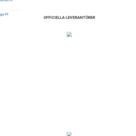
ishult FF
gs FF
OFFICIELLA LEVERANTÖRER