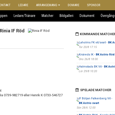
ONTAKT
LEDARE
ARRANGEMANG
DOMARE
SPONSOR
uppen
Ledare/Tränare
Matcher
Bildgalleri
Dokument
Övergång
Rinia IF Röd
KOMMANDE MATCHE
Laholms FK vit/svart -
BK A
Tor 20/8 17:15
Knäreds IK -
BK Astrio Röd
Ons 26/8 18:00
Halmstads BK Vit -
BK Astri
Lör 29/8 10:20
SPELADE MATCHER
åt
lia 0739-982719 eller Henrik K 0733-546727
IF Böljan Falkenberg Vit -
BK Astrio svart
Sön 28/6 12:00