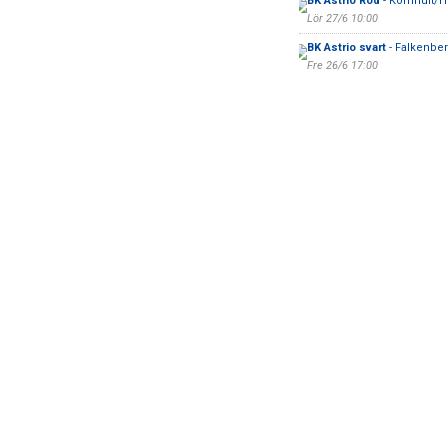
BK Astrio Röd
- Kornhult/H
Lör 27/6 10:00
BK Astrio svart
- Falkenber
Fre 26/6 17:00