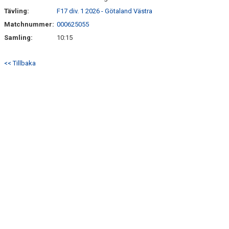
Tävling:
F17 div. 1 2026 - Götaland Västra
Matchnummer:
000625055
Samling:
10:15
<< Tillbaka