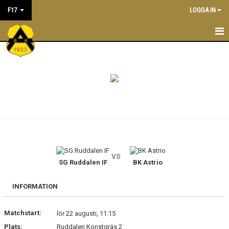
F17
LOGGA IN
F17
NYHETER
KALENDER
MATCHER
LEDARE
vs
TRUPPEN
SG Ruddalen IF
BK Astrio
INFORMATION
Matchstart:
lör 22 augusti, 11:15
Plats:
Ruddalen Konstgräs 2