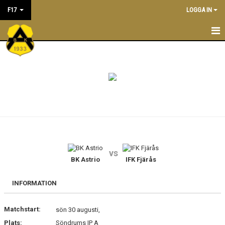
F17
LOGGA IN
F17
NYHETER
KALENDER
MATCHER
LEDARE
vs
TRUPPEN
BK Astrio
IFK Fjärås
INFORMATION
Matchstart:
sön 30 augusti,
Plats:
Söndrums IP A