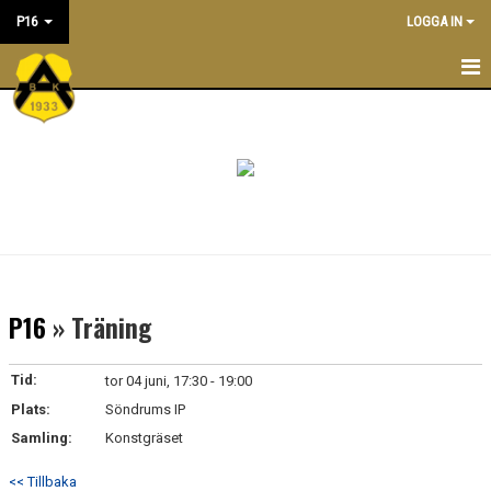
P16
LOGGA IN
P16
NYHETER
KALENDER
TRÄNINGSTIDER
TRUPPEN
P16
» Träning
LEDARE
Tid:
tor 04 juni, 17:30 - 19:00
DOKUMENT
Plats:
Söndrums IP
Samling:
Konstgräset
BILDGALLERI/ POOLSPELSREFERAT
<< Tillbaka
ÖVERGÅNGSPOLICY