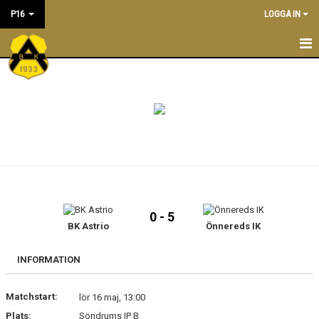
P16
LOGGA IN
P16
NYHETER
KALENDER
TRÄNINGSTIDER
TRUPPEN
0 - 5
LEDARE
BK Astrio
Önnereds IK
DOKUMENT
INFORMATION
BILDGALLERI/ POOLSPELSREFERAT
Matchstart:
lör 16 maj, 13:00
Plats:
Söndrums IP B
ÖVERGÅNGSPOLICY